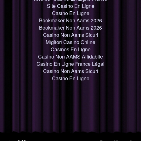
Site Casino En Ligne
Casino En Ligne
Bookmaker Non Aams 2026
Bookmaker Non Aams 2026
Casino Non Aams Sicuri
Migliori Casino Online
Casinos En Ligne
Casino Non AAMS Affidabile
Casino En Ligne France Légal
Casino Non Aams Sicuri
Casino En Ligne