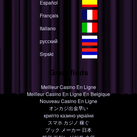
Español
La Storia dei Barbieri
Finale
Français
Contacto
Italiano
русский
Srpski
Great finds
Meilleur Casino En Ligne
Meilleur Casino En Ligne En Belgique
Nouveau Casino En Ligne
オンカジ出金早い
крипто казино україни
スマホ カジノ 稼ぐ
ブック メーカー 日本