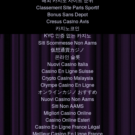
해외 카지노 사이트 순위
Classement Site Paris Sportif
Bonus Sans Depot
Cresus Casino Avis
카지노코인
KYC 인증 없는 카지노
Siti Scommesse Non Aams
仮想通貨カジノ
온라인 슬롯
Nuovi Casino Italia
Casino En Ligne Suisse
Crypto Casino Malaysia
Olympe Casino En Ligne
オンラインカジノ おすすめ
Nuovi Casino Non Aams
Siti Non AAMS
Migliori Casino Online
Casino Online Esteri
Casino En Ligne France Légal
Meilleur Casino En Ligne France