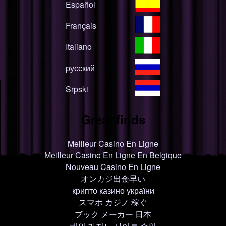
Español
Barbers' History
The End
Français
Contact
Italiano
русский
Srpski
Great finds
Meilleur Casino En Ligne
Meilleur Casino En Ligne En Belgique
Nouveau Casino En Ligne
オンカジ出金早い
крипто казино україни
スマホ カジノ 稼ぐ
ブック メーカー 日本