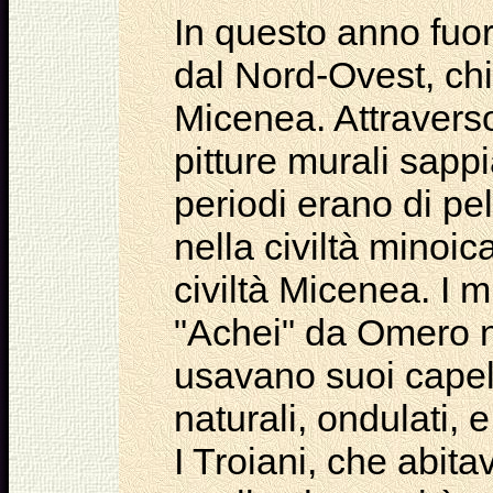
In questo anno fuo
dal Nord-Ovest, chi
Micenea. Attraverso
pitture murali sapp
periodi erano di pel
nella civiltà minoic
civiltà Micenea. I 
"Achei" da Omero ne
usavano suoi
capel
naturali, ondulati, 
I Troiani, che abit