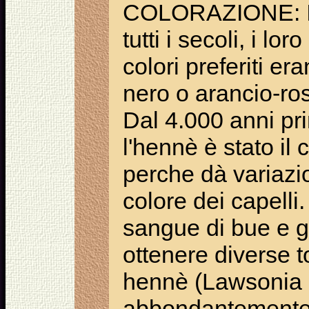
COLORAZIONE: 
tutti i secoli, i loro
colori preferiti er
nero o arancio-ros
Dal 4.000 anni pri
l'hennè è stato il
perche dà variazio
colore dei capell
sangue di bue e gi
ottenere diverse t
hennè (Lawsonia i
abbondantemente n