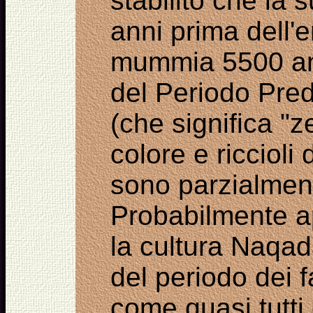
stabilito che
la 
anni prima
dell'e
mummia
5500 an
del
Periodo
Pred
(che significa
"
z
colore
e
riccioli
sono
parzialmen
Probabilmente
a
la
cultura
Naqad
del periodo dei f
come
quasi tutti