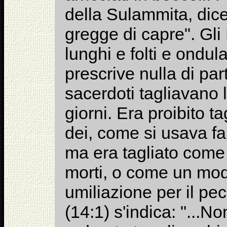
della Sulammita, dic
gregge di capre". Gli 
lunghi e folti e ondu
prescrive nulla di part
sacerdoti tagliavano l
giorni. Era proibito ta
dei, come si usava farl
ma era tagliato come 
morti, o come un modo
umiliazione per il pe
(14:1) s'indica: "...No