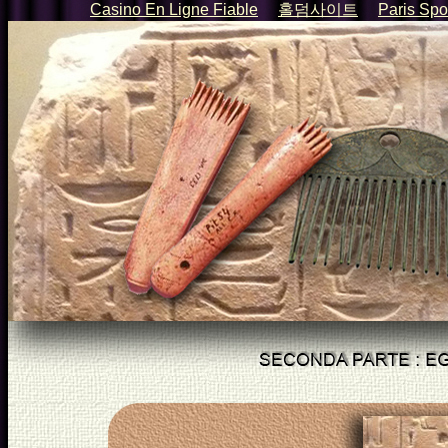
Casino En Ligne Fiable
홀덤사이트
Paris Spor