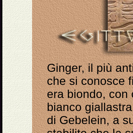
Ginger
,
il
più ant
che
si
conosce
era
biondo
, con 
bianco giallastra
di
Gebelein
, a s