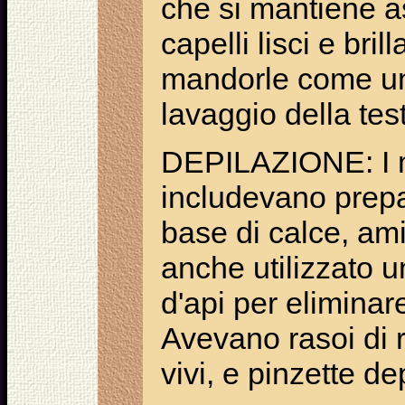
che si mantiene asc
capelli lisci e bril
mandorle come un
lavaggio della tes
DEPILAZIONE: I m
includevano prep
base di calce, am
anche utilizzato u
d'api per eliminare
Avevano rasoi di 
vivi, e pinzette dep