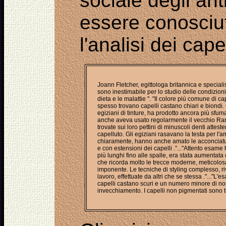
sociale degli ant
essere conosciut
l'analisi dei capel
Joann Fletcher, egittologa britannica e specialis
sono inestimabile per lo studio delle condizioni
dieta e le malattie ". "Il colore più comune di 
spesso trovano capelli castano chiari e biondi.
egiziani di tinture, ha prodotto ancora più sfum
anche aveva usato regolarmente il vecchio Ramses
trovate sui loro pettini di minuscoli denti attester
capelluto. Gli egiziani rasavano la testa per l'am
chiaramente, hanno anche amato le acconciature 
e con estensioni dei capelli .”..."Attento esame 
più lunghi fino alle spalle, era stata aumentata 
che ricorda molto le trecce moderne, meticolosa
imponente. Le tecniche di styling complesso, riv
lavoro, effettuate da altri che se stessa ."..."L
capelli castano scuri e un numero minore di non
invecchiamento. I capelli non pigmentati sono tin