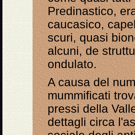
Predinastico
,
er
caucasico
, capel
scuri,
quasi
bion
alcuni
,
de
strutt
ondulato
.
A causa del num
mummificati trov
pressi della Vall
dettagli circa l'a