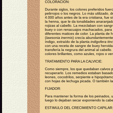
COLORACION:
Durante siglos, los colores preferidos fuer
pelirrojos o los negros. Lo más utilizado, 
4.000 años antes de la era cristiana, fue 
la henna, que le da tonalidades anaranjad
rojizas al cabello. La mezclaban con sang
buey o con renacuajos machacados, para
diferentes matices de color. La planta de 
(
lawsonia inermis
) crecía abundantemente e
índigo, extraído de la planta
indigofera tinc
con una receta de sangre de buey hervida 
transfería la negrura del animal al cabel
colores brillantes, como azules, rojos o ve
TRATAMIENTO PARA LA CALVICIE:
Como siempre, los que quedaban calvos por
recuperarlo. Los remedios estaban basado
leones, cocodrilos, serpiente e hipopótam
con hojas de lechuga picada. O también la 
FIJADOR:
Para mantener la forma de los peinados, 
luego lo dejaban secar exponiendo la cabe
ESTIMULO DEL CRECIMIENTO CAPILAR