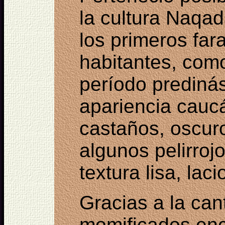
la cultura Naqad
los primeros far
habitantes, como
período predinás
apariencia caucá
castaños, oscuro
algunos pelirroj
textura lisa, lac
Gracias a la can
momificados enc