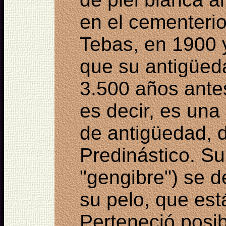
en el cementerio
Tebas, en 1900 
que su antigüed
3.500 años antes
es decir, es un
de antigüedad, 
Predinástico. Su
"gengibre") se d
su pelo, que est
Perteneció posi