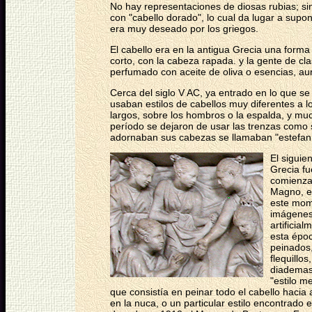
No hay representaciones de diosas rubias; s
con "cabello dorado", lo cual da lugar a supon
era muy deseado por los griegos.
El cabello era en la antigua Grecia una forma 
corto, con la cabeza rapada. y la gente de c
perfumado con aceite de oliva o esencias, aun
Cerca del siglo V AC, ya entrado en lo que se 
usaban estilos de cabellos muy diferentes a lo
largos, sobre los hombros o la espalda, y mu
período se dejaron de usar las trenzas como 
adornaban sus cabezas se llamaban "estefanía
El siguie
Grecia fu
comienza 
Magno, en
este mom
imágenes
artificia
esta épo
peinados,
flequillos
diademas,
"estilo m
que consistía en peinar todo el cabello hacia 
en la nuca, o un particular estilo encontrado 