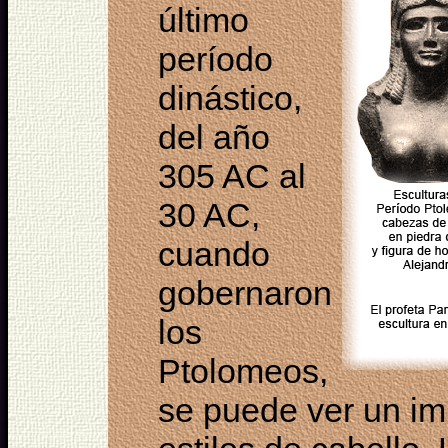
último
período
dinástico,
del año
305 AC al
30 AC,
cuando
gobernaron
los
Ptolomeos,
se puede ver un im