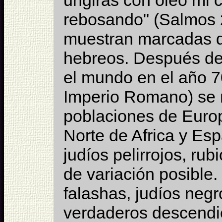
ungirás con óleo mi 
rebosando" (Salmos 2
muestran marcadas di
hebreos. Después de 
el mundo en el año 70
Imperio Romano) se 
poblaciones de Europ
Norte de Africa y Es
judíos pelirrojos, rub
de variación posible.
falashas, judíos neg
verdaderos descendie