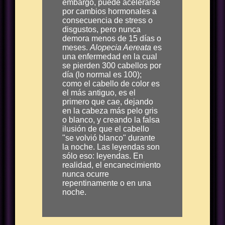
embargo, puede acelerarse
por cambios hormonales a
consecuencia de stress o
disgustos, pero nunca
demora menos de 15 días o
meses.
Alopecia Aereata
es
una enfermedad en la cual
se pierden 300 cabellos por
día (lo normal es 100);
como el cabello de color es
el más antiguo, es el
primero que cae, dejando
en la cabeza más pelo gris
o blanco, y creando la falsa
ilusión de que el cabello
"se volvió blanco" durante
la noche. Las leyendas son
sólo eso: leyendas. En
realidad, el encanecimiento
nunca ocurre
repentinamente o en una
noche.