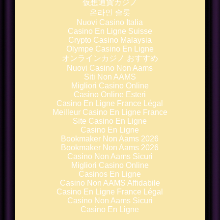
仮想通貨カジノ
온라인 슬롯
Nuovi Casino Italia
Casino En Ligne Suisse
Crypto Casino Malaysia
Olympe Casino En Ligne
オンラインカジノ おすすめ
Nuovi Casino Non Aams
Siti Non AAMS
Migliori Casino Online
Casino Online Esteri
Casino En Ligne France Légal
Meilleur Casino En Ligne France
Site Casino En Ligne
Casino En Ligne
Bookmaker Non Aams 2026
Bookmaker Non Aams 2026
Casino Non Aams Sicuri
Migliori Casino Online
Casinos En Ligne
Casino Non AAMS Affidabile
Casino En Ligne France Légal
Casino Non Aams Sicuri
Casino En Ligne