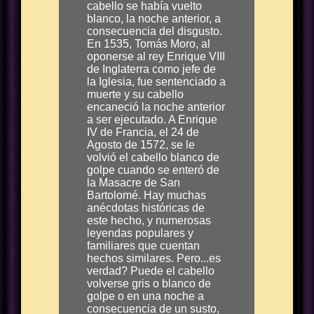
cabello se había vuelto
blanco, la noche anterior, a
consecuencia del disgusto.
En 1535, Tomás Moro, al
oponerse al rey Enrique VIII
de Inglaterra como jefe de
la Iglesia, fue sentenciado a
muerte y su cabello
encaneció la noche anterior
a ser ejecutado. A Enrique
IV de Francia, el 24 de
Agosto de 1572, se le
volvió el cabello blanco de
golpe cuando se enteró de
la Masacre de San
Bartolomé. Hay muchas
anécdotas históricas de
este hecho, y numerosas
leyendas populares y
familiares que cuentan
hechos similares. Pero...es
verdad? Puede el cabello
volverse gris o blanco de
golpe o en una noche a
consecuencia de un susto,