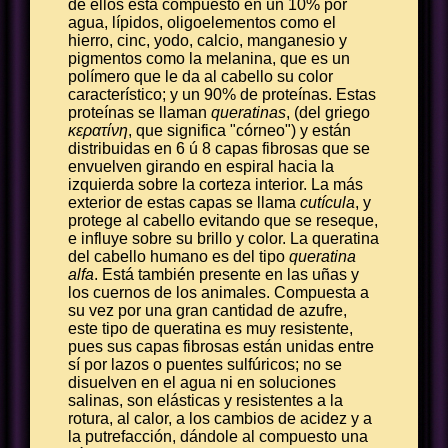
de ellos está compuesto en un 10% por
agua, lípidos, oligoelementos como el
hierro, cinc, yodo, calcio, manganesio y
pigmentos como la melanina, que es un
polímero que le da al cabello su color
característico; y un 90% de proteínas. Estas
proteínas se llaman
queratinas
, (del griego
κερατίνη
, que significa "córneo") y están
distribuidas en 6 ú 8 capas fibrosas que se
envuelven girando en espiral hacia la
izquierda sobre la corteza interior. La más
exterior de estas capas se llama
cutícula
, y
protege al cabello evitando que se reseque,
e influye sobre su brillo y color. La queratina
del cabello humano es del tipo
queratina
alfa
. Está también presente en las uñas y
los cuernos de los animales. Compuesta a
su vez por una gran cantidad de azufre,
este tipo de queratina es muy resistente,
pues sus capas fibrosas están unidas entre
sí por lazos o puentes sulfúricos; no se
disuelven en el agua ni en soluciones
salinas, son elásticas y resistentes a la
rotura, al calor, a los cambios de acidez y a
la putrefacción, dándole al compuesto una