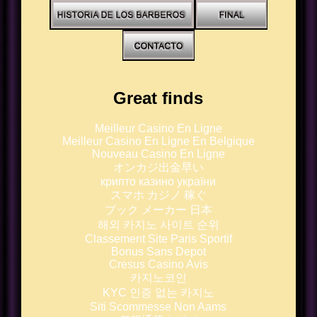
Great finds
Meilleur Casino En Ligne
Meilleur Casino En Ligne En Belgique
Nouveau Casino En Ligne
オンカジ出金早い
крипто казино україни
スマホ カジノ 稼ぐ
ブック メーカー 日本
해외 카지노 사이트 순위
Classement Site Paris Sportif
Bonus Sans Depot
Cresus Casino Avis
카지노코인
KYC 인증 없는 카지노
Siti Scommesse Non Aams