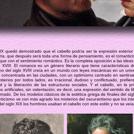
IX quedó demostrado que el cabello podría ser la expresión exterior
teraria, que después será toda una forma de pensamiento, es el romanti
que con el sentimiento romántico. Es la completa oposición a las ideas 
o XVIII. El romance es un género literario que tiene características de
ismo del siglo XVIII creía en un mundo con leyes mecánicas en un unive
ial concentrada en las ciudades, con un optimismo centrado en senti
sterios por todos lados, es irracional, dudoso y conflictuado, prefier
ad y la liberación de las estructuras sociales. Y el cabello, en la p
artificiales, sin ostentación; es decir, una expresión del sentido de l
mado. De los modelos clásicos de la estética griega de finales del si
nticismo ve con más agrado los misterios del oscurantismo que los int
el siglo XIX los hombres usaban el cabello con este estilo y no se veía