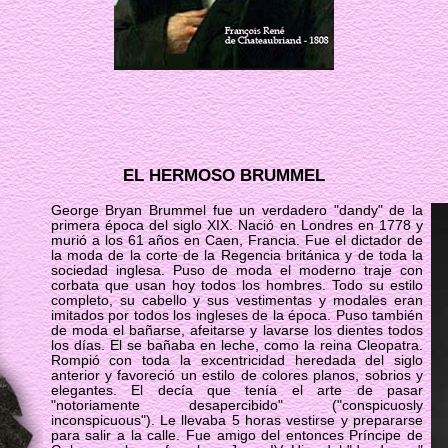
EL HERMOSO BRUMMEL
George Bryan Brummel fue un verdadero "dandy" de la
primera época del siglo XIX. Nació en Londres en 1778 y
murió a los 61 años en Caen, Francia. Fue el dictador de
la moda de la corte de la Regencia británica y de toda la
sociedad inglesa. Puso de moda el moderno traje con
corbata que usan hoy todos los hombres. Todo su estilo
completo, su cabello y sus vestimentas y modales eran
imitados por todos los ingleses de la época. Puso también
de moda el bañarse, afeitarse y lavarse los dientes todos
los días. El se bañaba en leche, como la reina Cleopatra.
Rompió con toda la excentricidad heredada del siglo
anterior y favoreció un estilo de colores planos, sobrios y
elegantes. El decía que tenía el arte de pasar
"notoriamente desapercibido" ("conspicuosly
inconspicuous"). Le llevaba 5 horas vestirse y prepararse
para salir a la calle. Fue amigo del entonces Príncipe de