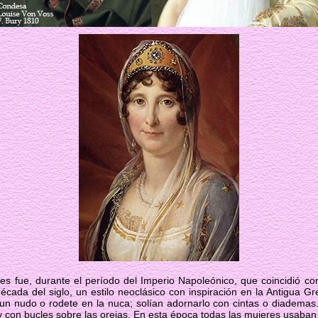
eres fue, durante el período del Imperio Napoleónico, que coincidió c
 década del siglo, un estilo neoclásico con inspiración en la Antigua Gr
n un nudo o rodete en la nuca; solían adornarlo con cintas o diadem
 y con bucles sobre las orejas. En esta época todas las mujeres usaban 