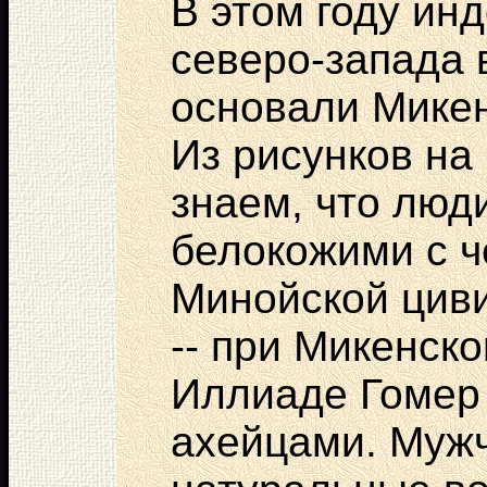
В этом году ин
северо-запада 
основали Мике
Из рисунков на
знаем, что люд
белокожими с 
Минойской цив
-- при Микенск
Иллиаде Гомер
ахейцами. Муж