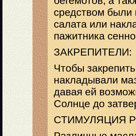
бегемотов, а та
средством были 
салата или накл
пажитника сенно
ЗАКРЕПИТЕЛИ:
Чтобы закрепить 
накладывали маз
давая ей возмож
Солнце до затве
СТИМУЛЯЦИЯ Р
Различные масл