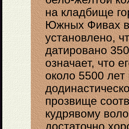
на кладбище го
Южных Фивах в 
установлено, ч
датировано 3500 
означает, что е
около 5500 лет
додинастическо
прозвище соотв
кудрявому воло
достаточно хор