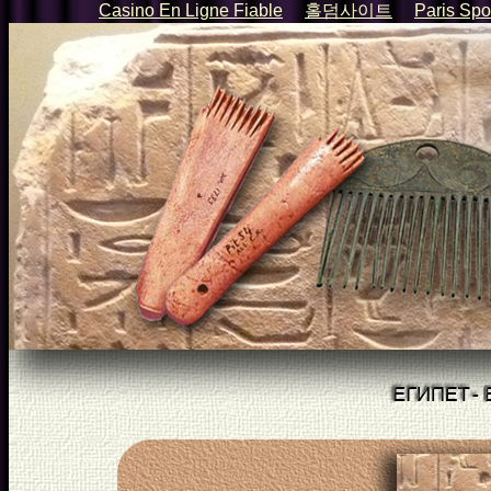
Casino En Ligne Fiable
홀덤사이트
Paris Spor