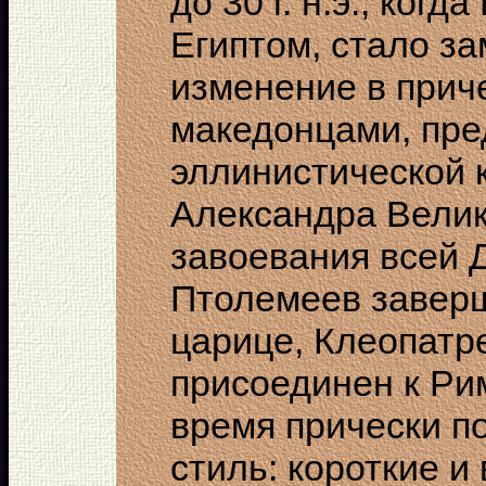
до 30 г. н.э., ког
Египтом, стало з
изменение в прич
македонцами, пре
эллинистической к
Александра Велик
завоевания всей 
Птолемеев заверш
царице, Клеопатре
присоединен к Ри
время прически п
стиль: короткие и