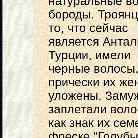
натуральные в
бороды. Троян
то, что сейчас
является Антал
Турции, имели
черные волосы,
прически их же
уложены. Заму
заплетали воло
как знак их се
фреске "Голубы