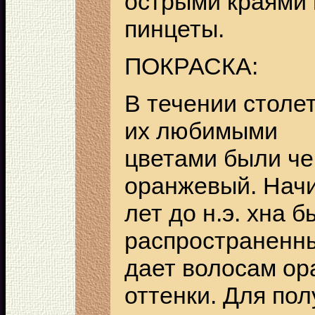
острыми краями
пинцеты.
ПОКРАСКА:
В течении столе
их любимыми
цветами были че
оранжевый. Начи
лет до н.э. хна 
распространенн
дает волосам ор
оттенки. Для по