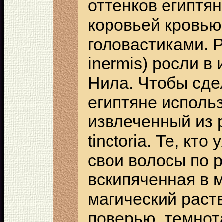
оттенков египтя
коровьей кровью
головастиками. Р
inermis) росли в
Нила. Чтобы сде
египтяне исполь
извлеченный из р
tinctoria. Те, кт
свои волосы по р
вскипяченная в м
магический раств
поверью, темнот