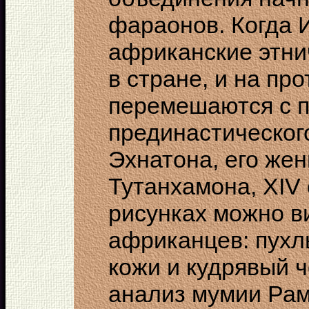
фараонов. Когда 
африканские этни
в стране, и на пр
перемешаются с 
прединастическог
Эхнатона, его же
Тутанхамона, XIV с
рисунках можно в
африканцев: пухл
кожи и кудрявый 
анализ мумии Рамз