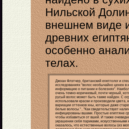
Нильской Долин
внешнем виде 
древних египтя
особенно анали
телах.
Джоан Флэтчер, британский египтолог и спец
исследованиях "волос необычайно ценен в и
информацию о питании и болезнях". Наиболе
очень темно-коричневый, почти черный, хот
русый волос может быть также найден. С о
использовали краски и производили цвета,
вариации оттенков хны, которые даже старе
белые волосы."..."Как свидетельствует нали
инфицированы вшами. Простые египтяне сре
чтобы избавиться от вшей. И также очевидн
украшении себя париками, искусственными 
оказалось, что естественные волосы (из м