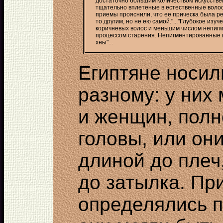
достаточно большим количеством искусств
тщательно вплетеные в естественные волос
приемы прояснили, что ее прическа была р
то другим, но не ею самой."..."Глубокое из
коричневых волос и меньшим числом непиг
процессом старения. Непигментированные 
хны"...
Египтяне носил
разному: у них 
и женщин, пол
головы, или он
длиной до плеч,
до затылка. Пр
определялись п