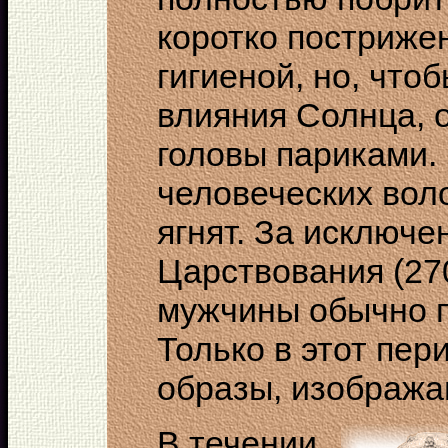
коротко постриже
гигиеной, но, что
влияния Солнца, 
головы париками.
человеческих вол
ягнят. За исключе
Царствования (2705
мужчины обычно п
Только в этот пер
образы, изобража
В течении