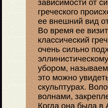
зависимости от с
греческого происх
ее внешний вид от
Во время ее визит
классический греч
очень сильно под
эллинистическому
убором, называемы
это можно увидеть
скульптурах. Вол
волнами, закрепл
Когда она была в 