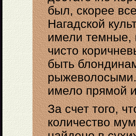
был, скорее вс
Нагадской куль
имели темные, 
чисто коричнев
быть блондинам
рыжеволосыми.
имело прямой и
За счет того, ч
количество му
найдено в сухи