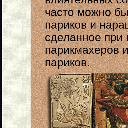
часто можно б
париков и нара
сделанное при
парикмахеров 
париков.