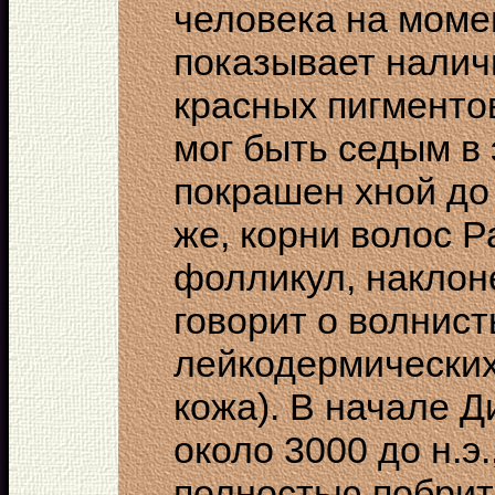
человека на момен
показывает налич
красных пигментов
мог быть седым в 
покрашен хной до 
же, корни волос Р
фолликул, наклон
говорит о волнист
лейкодермических
кожа). В начале Д
около 3000 до н.э
полностью побри