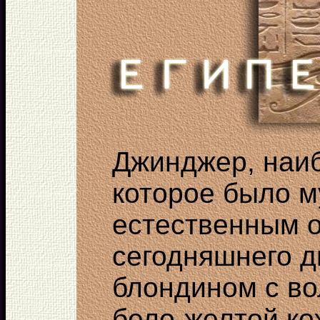
Джинджер, наиб
которое было 
естественным о
сегодняшнего д
блондином с в
бело-желтой ко