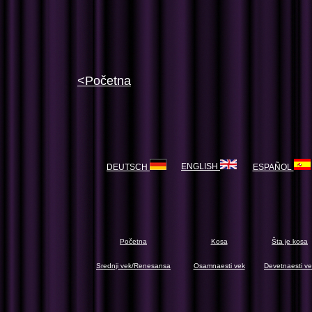
<Početna
ENGLISH
DEUTSCH
ESPAÑOL
Početna
Kosa
Šta je kosa
Srednji vek/Renesansa
Osamnaesti vek
Devetnaesti v