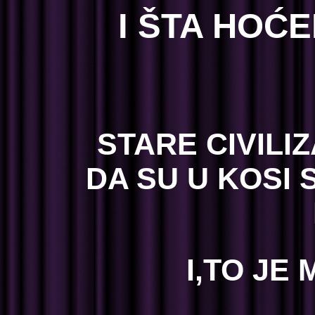
I ŠTA HOĆ
STARE CIVILI
DA SU U KOSI
I,TO JE