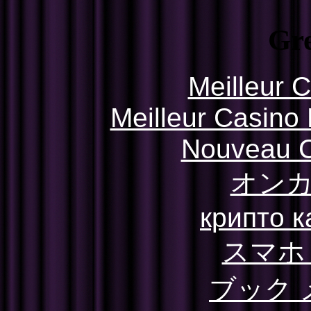
Gre
Meilleur 
Meilleur Casino
Nouveau C
オン
крипто к
スマホ
ブック 