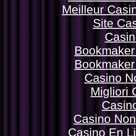
Meilleur Casi
Site Ca
Casin
Bookmaker
Bookmaker
Casino N
Migliori
Casin
Casino Non
Casino En L