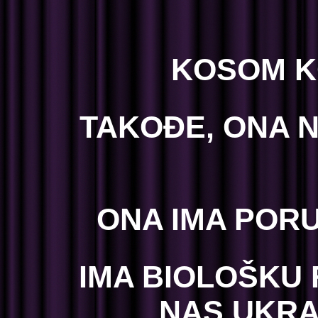
KOSOM K
TAKOĐE, ONA 
ONA IMA PORU
IMA BIOLOŠKU 
NAS UKRA