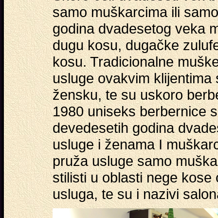
samo muškarcima ili sam
godina dvadesetog veka m
dugu kosu, dugačke zulufe 
kosu. Tradicionalne muške
usluge ovakvim klijentima
žensku, te su uskoro berb
1980 uniseks berbernice s
devedesetih godina dvades
usluge i ženama I muškarc
pruža usluge samo muškar
stilisti u oblasti nege kos
usluga, te su i nazivi salon