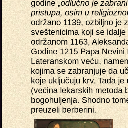
godine „
odlučno je zabrani
pristupa, osim u religiozn
održano 1139, ozbiljno je 
sveštenicima koji se idalj
održanom 1163, Aleksandar 
Godine 1215 Papa Nevini II
Lateranskom veću, namenj
kojima se zabranjuje da u
koje uključuju krv. Tada je
(većina lekarskih metoda b
bogohuljenja. Shodno tome
preuzeli berberini.