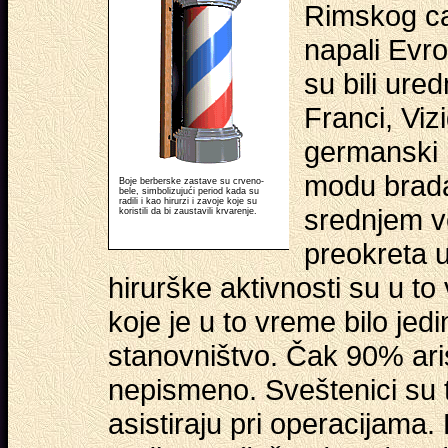
Rimskog ca
napali Evro
su bili ured
Franci, Vizi
germanski 
modu brada
Boje berberske zastave su crveno-
bele, simbolizujući period kada su
radili i kao hirurzi i zavoje koje su
srednjem v
koristili da bi zaustavili krvarenje.
preokreta 
hirurške aktivnosti su u t
koje je u to vreme bilo jed
stanovništvo. Čak 90% aris
nepismeno. Sveštenici su t
asistiraju pri operacijama