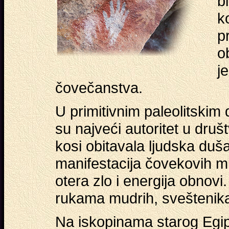
b
ko
p
o
je
čovečanstva.
U primitivnim paleolitskim d
su najveći autoritet u dru
kosi obitavala ljudska duša
manifestacija čovekovih mis
otera zlo i energija obnovi
rukama mudrih, sveštenik
Na iskopinama starog Egipt