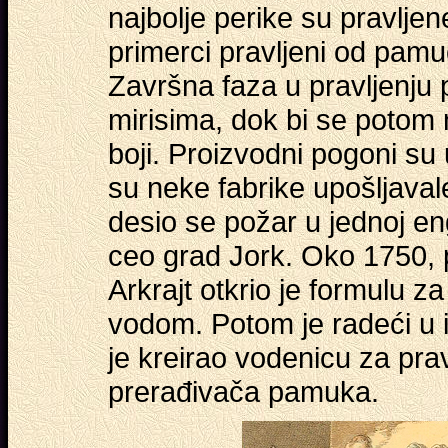
najbolje perike su pravljene
primerci pravljeni od pamuč
Završna faza u pravljenju p
mirisima, dok bi se potom 
boji. Proizvodni pogoni su u
su neke fabrike upošljaval
desio se požar u jednoj engl
ceo grad Jork. Oko 1750, 
Arkrajt otkrio je formulu za
vodom. Potom je radeći u in
je kreirao vodenicu za pr
prerađivača pamuka.