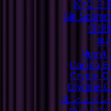
KYC 인
Siti Scom
仮想
온
Nuovi C
Casino E
Crypto C
Olympe C
オンライン
Nuovi Ca