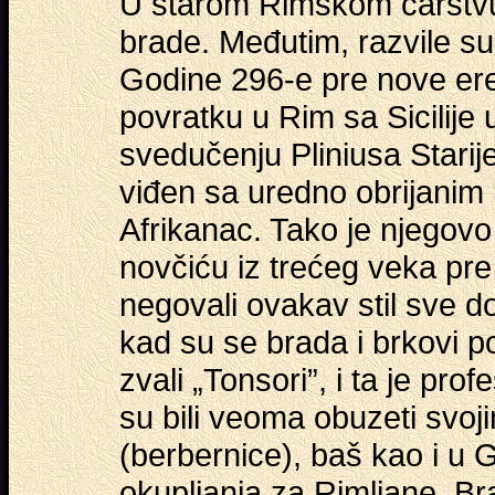
U starom Rimskom carstvu 
brade. Međutim, razvile su
Godine 296-e pre nove ere,
povratku u Rim sa Sicilije
svedučenju Pliniusa Starije
viđen sa uredno obrijanim l
Afrikanac. Tako je njegovo
novčiću iz trećeg veka pre
negovali ovakav stil sve 
kad su se brada i brkovi p
zvali „Tonsori”, i ta je pro
su bili veoma obuzeti svoji
(berbernice), baš kao i u 
okupljanja za Rimljane. B