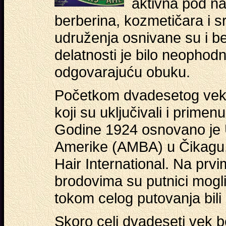
aktivna pod n
berberina, kozmetičara i s
udruženja osnivane su i b
delatnosti je bilo neophodn
odgovarajuću obuku.
Početkom dvadesetog veka 
koji su uključivali i primen
Godine 1924 osnovano je U
Amerike (AMBA) u Čikagu.
Hair International. Na pr
brodovima su putnici mogli
tokom celog putovanja bili 
Skoro celi dvadeseti vek b