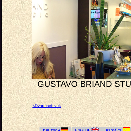
GUSTAVO BRIAND STUD
<
Dvadeseti vek
ENGLISH
DEUTSCH
ESPAÑOL