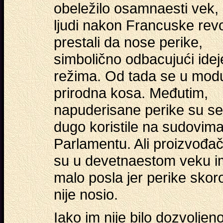
obeležilo osamnaesti vek, 
ljudi nakon Francuske revo
prestali da nose perike,
simbolično odbacujući idej
režima. Od tada se u mod
prirodna kosa. Međutim,
napuderisane perike su se
dugo koristile na sudovima
Parlamentu. Ali proizvođač
su u devetnaestom veku i
malo posla jer perike skor
nije nosio.
Iako im nije bilo dozvoljen