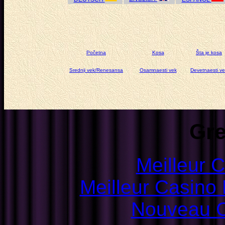
Početna
Kosa
Šta je kosa
Srednji vek/Renesansa
Osamnaesti vek
Devetnaesti v
Gre
Meilleur 
Meilleur Casino
Nouveau C