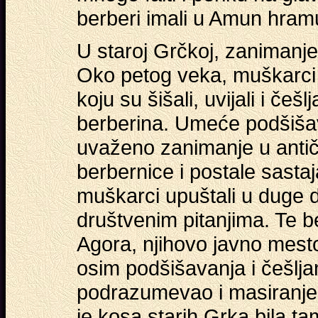
berberi imali u Amun hramu,
U staroj Grčkoj, zanimanje
Oko petog veka, muškarci s
koju su šišali, uvijali i češ
berberina. Umeće podšišav
uvaženo zanimanje u antič
berbernice i postale sasta
muškarci upuštali u duge disku
društvenim pitanjima. Te be
Agora, njihovo javno mesto
osim podšišavanja i češlja
podrazumevao i masiranje, 
je kosa starih Grka bila tam