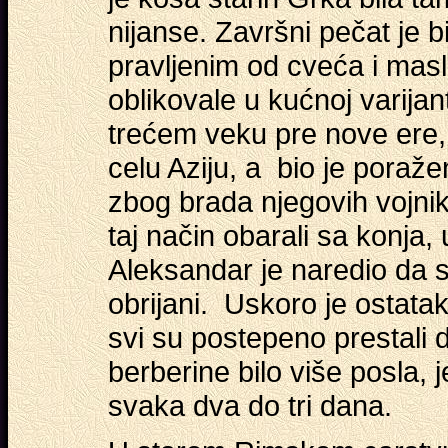
nijanse. Završni pečat je 
pravljenim od cveća i mas
oblikovale u kućnoj varijan
trećem veku pre nove ere, 
celu Aziju, a bio je poraže
zbog brada njegovih vojnika
taj način obarali sa konja, 
Aleksandar je naredio da s
obrijani. Uskoro je ostatak
svi su postepeno prestali 
berberine bilo više posla, 
svaka dva do tri dana.