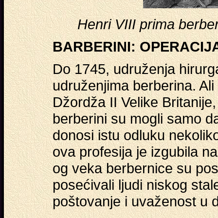
Henri VIII prima berber
BARBERINI: OPERACIJ
Do 1745, udruženja hirurga
udruženjima berberina. Ali
Džordža II Velike Britanije
berberini su mogli samo d
donosi istu odluku nekolik
ova profesija je izgubila n
og veka berbernice su pos
posećivali ljudi niskog stal
poštovanje i uvaženost u d