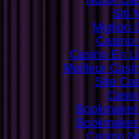
Siti
Migliori
Casino 
Casino En L
Meilleur Casi
Site Ca
Casin
Bookmaker
Bookmaker
Casino N