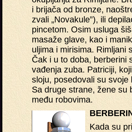
i brijača od bronze, naošt
zvali „Novakule”), ili depil
pincetom. Osim usluga šiša
masaže glave, kao i manikir
uljima i mirisima. Rimljani
Čak i u to doba, berberini
vađenja zuba. Patriciji, ko
sloju, posedovali su svoje 
Sa druge strane, žene su be
među robovima.
BERBERIN
Kada su pr