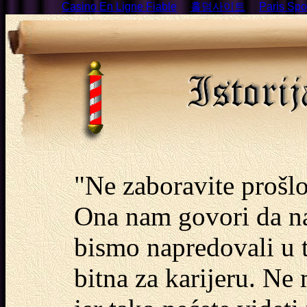
Casino En Ligne Fiable
홀덤사이트
Paris Spor
"Ne zaboravite prošlos
Ona nam govori da n
bismo napredovali u te
bitna za karijeru. Ne