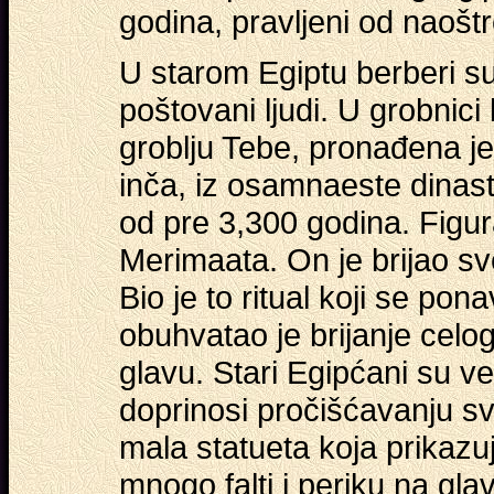
godina, pravljeni od naoš
U starom Egiptu berberi su b
poštovani ljudi. U grobnici
groblju Tebe, pronađena je
inča, iz osamnaeste dinastije
od pre 3,300 godina. Figur
Merimaata. On je brijao s
Bio je to ritual koji se pon
obuhvatao je brijanje celog 
glavu. Stari Egipćani su ve
doprinosi pročišćavanju sv
mala statueta koja prikazu
mnogo falti i periku na glav