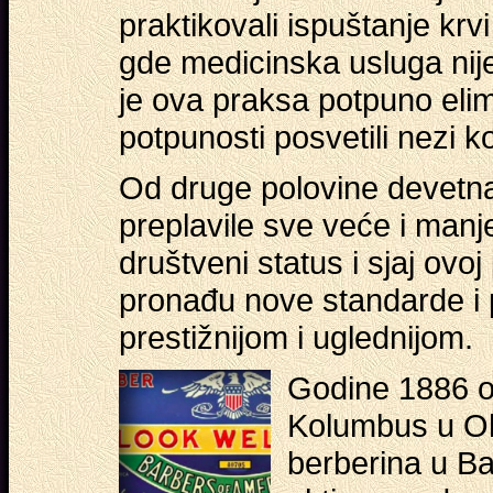
praktikovali ispuštanje krv
gde medicinska usluga nij
je ova praksa potpuno elim
potpunosti posvetili nezi k
Od druge polovine devetn
preplavile sve veće i manje
društveni status i sjaj ovoj
pronađu nove standarde i pr
prestižnijom i uglednijom.
Godine 1886 o
Kolumbus u Oh
berberina u Ba