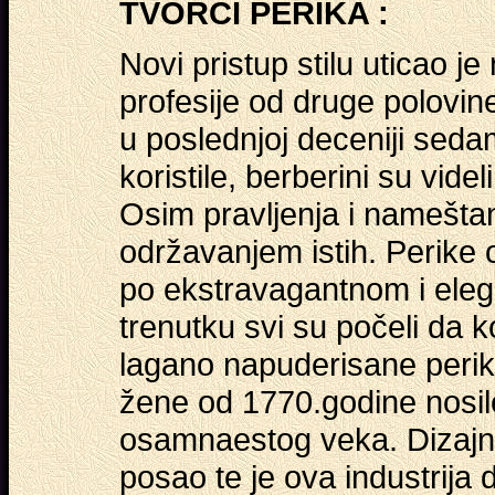
TVORCI PERIKA :
Novi pristup stilu uticao 
profesije od druge polovi
u poslednjoj deceniji sed
koristile, berberini su videl
Osim pravljenja i nameštanj
održavanjem istih. Perike
po ekstravagantnom i ele
trenutku svi su počeli da ko
lagano napuderisane perike
žene od 1770.godine nosile
osamnaestog veka. Dizajni
posao te je ova industrija 