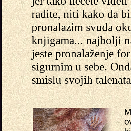
jer tako nećete videt
radite, niti kako da b
pronalazim svuda oko s
knjigama... najbolji 
jeste pronalaženje fo
sigurnim u sebe. Onda 
smislu svojih talenata
M
o