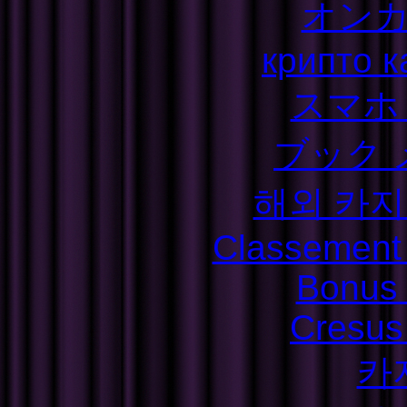
オン
крипто к
スマホ
ブック 
해외 카지
Classement S
Bonus
Cresus
카